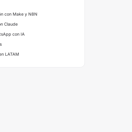
ión con Make y N8N
on Claude
tsApp con IA
s
 en LATAM