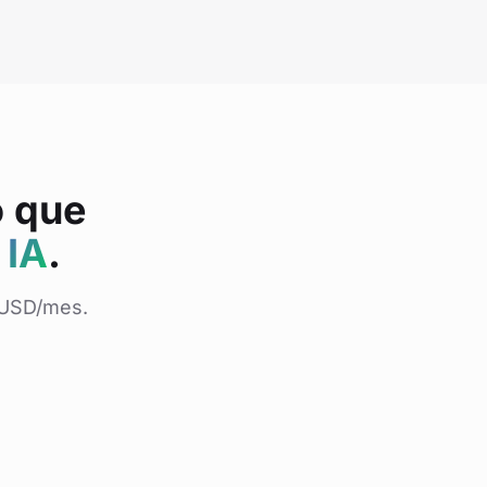
o que
 IA
.
 USD/mes.