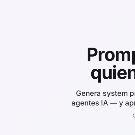
Promp
quie
Genera system pr
agentes IA — y ap